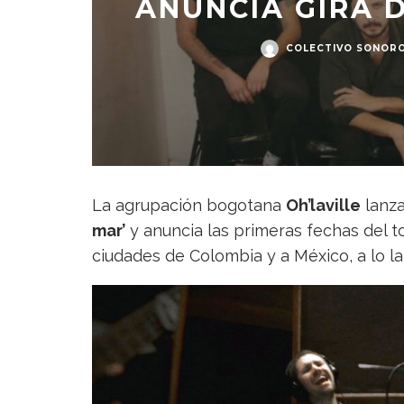
ANUNCIA GIRA D
COLECTIVO SONOR
La agrupación bogotana
Oh’laville
lanza
mar’
y anuncia las primeras fechas del t
ciudades de Colombia y a México, a lo l