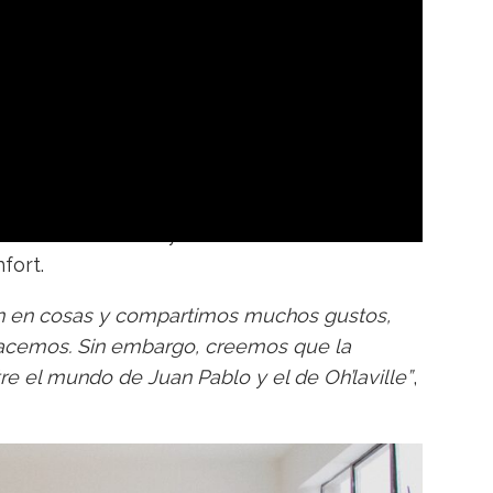
cantante invitado y ‘En el mar’ fue una
fort.
n en cosas y compartimos muchos gustos,
hacemos. Sin embargo, creemos que la
re el mundo de Juan Pablo y el de Oh’laville”
,