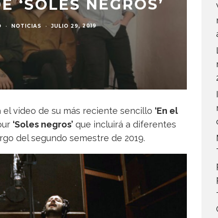
E ‘SOLES NEGROS’
O
·
NOTICIAS
·
JULIO 29, 2019
 el video de su más reciente sencillo
‘En el
our
‘Soles negros’
que incluirá a diferentes
argo del segundo semestre de 2019.