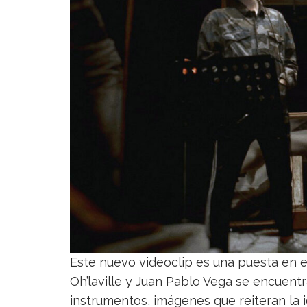
Este nuevo videoclip es una puesta en es
Oh’laville y Juan Pablo Vega se encuent
instrumentos, imágenes que reiteran la 