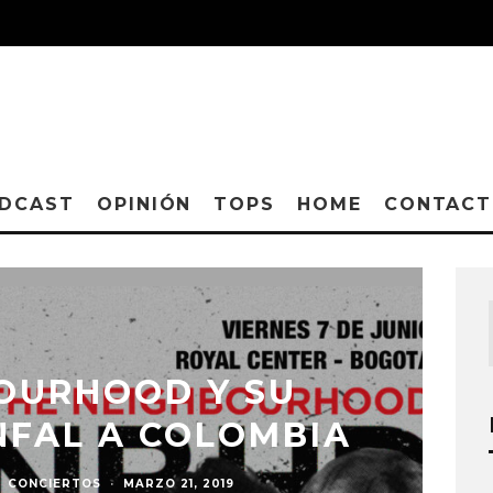
DCAST
OPINIÓN
TOPS
HOME
CONTAC
OURHOOD Y SU
NFAL A COLOMBIA
CONCIERTOS
·
MARZO 21, 2019