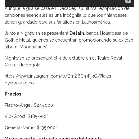
Aunque la gira se basa en ‘Decades’, su última recopilación de
canciones esenciales es una incógnita lo que los finlandeses
tienen guardado para sus fanáticos en Latinoamérica.
Junto a Nightwish se presentará
Delain
, banda Holandesa de
Gothic Metal, quienes se encuentran promocionando su exitoso
álbum ‘Moonbathers’.
Nightwish se presentará el 4 de octubre en el Teatro Royal
Center de Bogotá.
https://www.instagram.com/p/BmZ6Ch7Fj3Q/?taken-
by=rockero.co
Precios
Platino-Angel: $245.000*
Vip-Ghost: $185.000*
General-Nemo: $135.000*
*Aplican costos extra de emisión del tiquete.