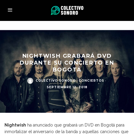
NIGHTWISH GRABARÁ DVD
DURANTE SU CONCIERTO EN
BOGOTÁ
COLECTIVO SONORO
·
CONCIERTOS
·
SEPTIEMBRE 12, 2018
Nightwish
ha anunciado que grabará un DVD en Bogotá para
inmortalizar el aniversario de la banda y aquellas canciones que