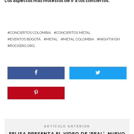
Los aspectos más molestos de ir a los conciertos.
CONCIERTOS COLOMBIA
CONCIERTOS METAL
EVENTOS BOGOTÁ
METAL
METAL COLOMBIA
NIGHTWISH
ROCKERO.ORG
ARTÍCULO ANTERIOR
FELISA PRESENTA EL VIDEO DE ‘REAL’, NUEVO