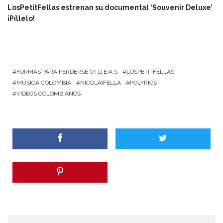
LosPetitFellas estrenan su documental ‘Souvenir Deluxe’
¡Píllelo!
FORMAS PARA PERDERSE O I.D.E.A.S
LOSPETITFELLAS
MÚSICA COLOMBIA
NICOLAIFELLA
POLYRICS
VIDEOS COLOMBIANOS