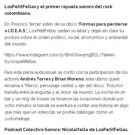
LosPetitFellas y el primer rayuela sonoro del rock
colombiano.
En ‘Polyrics’, tercer video de su disco
‘Formas para perderse
o I.D.E.A.S.’,
LosPetitFellas cantan su tabla y dejan en clara su
postura sobre el orden político, social, económico y ambiental
del mundo.
https://www.instagram.com/p/BmOXwqmgBCL/?taken-
by=lospetitfellas
Para esta pieza audiovisual se contó con la participación de los
actores
Andrés Torres y Brian Moreno
, este último quien
encarna a ‘Marco’, personaje central y eje del disco. ‘Polyrics’
transita entre la angustia y el dolor de mundo. La noche en un
bar y un ring de boxeo se hicieron las locaciones donde por
ocho minutos la banda se aventura a contar una historia en algo
que más que un videoclip se podría catalogar como un
cortometraje.
Podcast Colectivo Sonoro: Nicolaifella de LosPetitFellas.