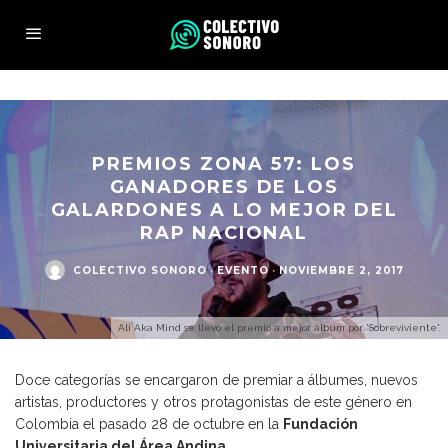
PREMIOS ZONA 57: LOS
GANADORES DE LOS
GALARDONES A LO MEJOR DEL
RAP NACIONAL
COLECTIVO SONORO
·
EVENTO
·
NOVIEMBRE 2, 2017
Ali Aka Mind se llevó el premio a mejor álbum por 'Sobreviviente'.
Doce categorías se encargaron de premiar a álbumes, nuevos
artistas, productores y otros protagonistas de este género en
Colombia el pasado 28 de octubre en la
Fundación
Universitaria del Área Andina
.