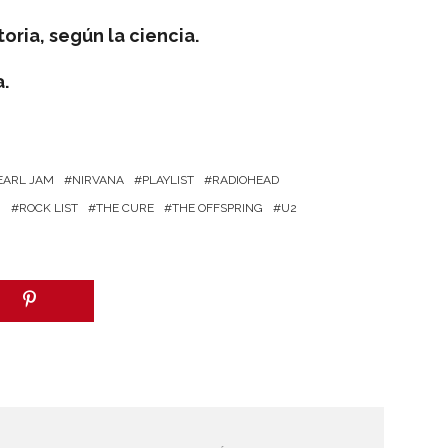
oria, según la ciencia.
a.
EARL JAM
NIRVANA
PLAYLIST
RADIOHEAD
0
ROCK LIST
THE CURE
THE OFFSPRING
U2