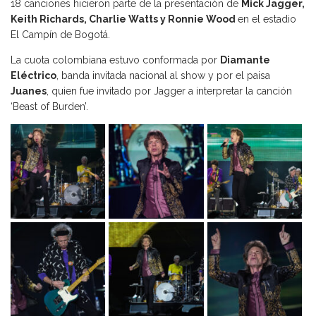
18 canciones hicieron parte de la presentación de
Mick Jagger,
Keith Richards, Charlie Watts y Ronnie Wood
en el estadio
El Campín de Bogotá.
La cuota colombiana estuvo conformada por
Diamante
Eléctrico
, banda invitada nacional al show y por el paisa
Juanes
, quien fue invitado por Jagger a interpretar la canción
‘Beast of Burden’.