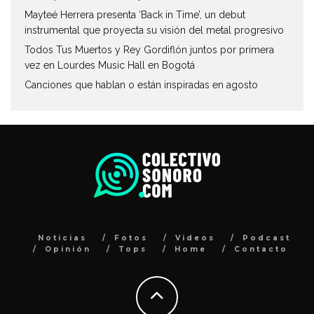
Mayteé Herrera presenta ‘Back in Time’, un debut
instrumental que proyecta su visión del metal progresivo
Todos Tus Muertos y Rey Gordiflón juntos por primera
vez en Lourdes Music Hall en Bogotá
Canciones que hablan o están inspiradas en agosto
Noticias
Fotos
Videos
Podcast
Opinión
Tops
Home
Contacto