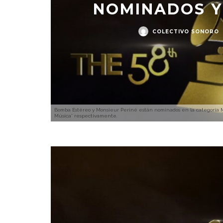
NOMINADOS Y 
COLECTIVO SONORO
Bomba Estéreo y Monsieur Periné están nominados en la categoría Mej
Música' respectivamente.