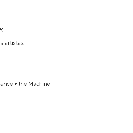
e;
 artistas.
rence + the Machine