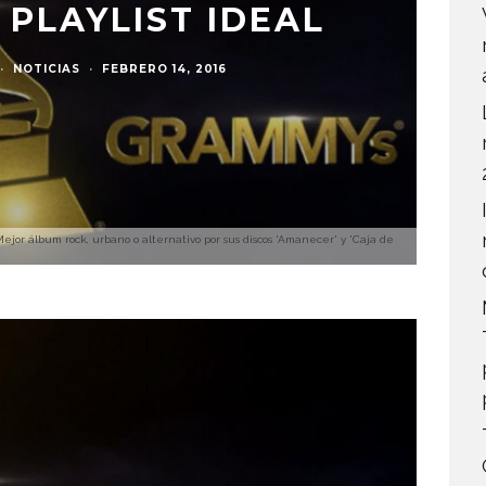
PLAYLIST IDEAL
·
NOTICIAS
·
FEBRERO 14, 2016
or álbum rock, urbano o alternativo por sus discos 'Amanecer' y 'Caja de