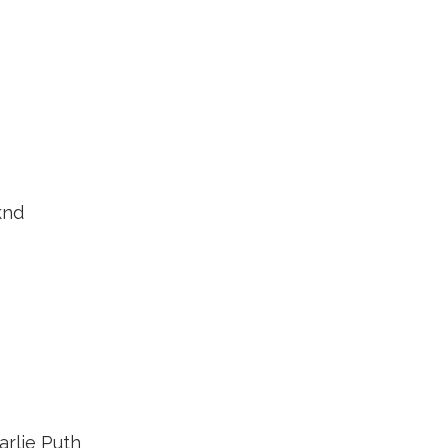
knd
arlie Puth