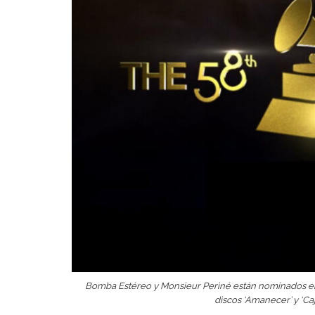
Bomba Estéreo y Monsieur Periné están nominados en 
discos ‘Amanecer’ y ‘Ca