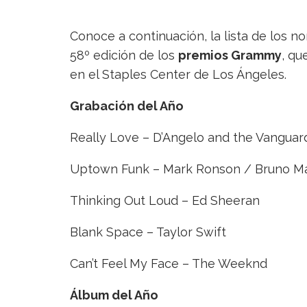
Conoce a continuación, la lista de los n
58º edición de los
premios Grammy
, qu
en el Staples Center de Los Ángeles.
Grabación del Año
Really Love – D’Angelo and the Vanguar
Uptown Funk – Mark Ronson / Bruno M
Thinking Out Loud – Ed Sheeran
Blank Space – Taylor Swift
Can’t Feel My Face – The Weeknd
Álbum
del Año