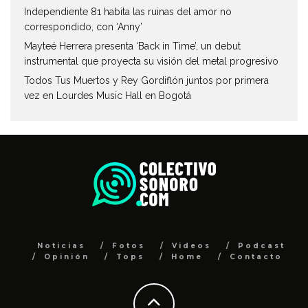
Independiente 81 habita las ruinas del amor no
correspondido, con ‘Anny’
Mayteé Herrera presenta ‘Back in Time’, un debut
instrumental que proyecta su visión del metal progresivo
Todos Tus Muertos y Rey Gordiflón juntos por primera
vez en Lourdes Music Hall en Bogotá
Noticias
Fotos
Videos
Podcast
Opinión
Tops
Home
Contacto