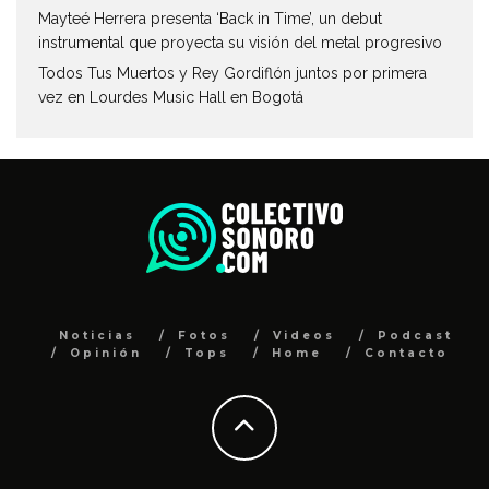
Mayteé Herrera presenta ‘Back in Time’, un debut
instrumental que proyecta su visión del metal progresivo
Todos Tus Muertos y Rey Gordiflón juntos por primera
vez en Lourdes Music Hall en Bogotá
Noticias
Fotos
Videos
Podcast
Opinión
Tops
Home
Contacto