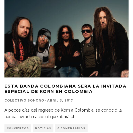
ESTA BANDA COLOMBIANA SERÁ LA INVITADA
ESPECIAL DE KORN EN COLOMBIA
COLECTIVO SONORO
·
ABRIL 3, 2017
A pocos días del regreso de Korn a Colombia, se conoció la
banda invitada nacional que abrirá el
...
CONCIERTOS
NOTICIAS
0 COMENTARIOS