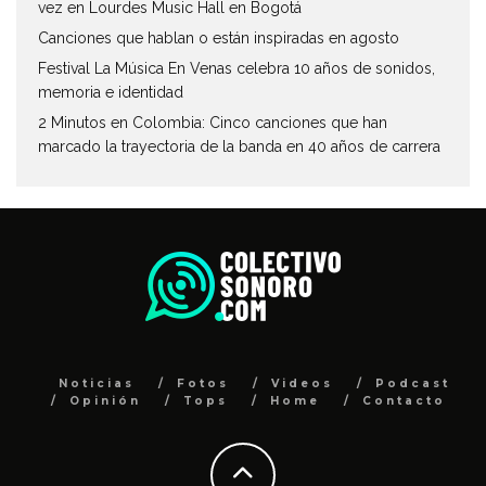
vez en Lourdes Music Hall en Bogotá
Canciones que hablan o están inspiradas en agosto
Festival La Música En Venas celebra 10 años de sonidos,
memoria e identidad
2 Minutos en Colombia: Cinco canciones que han
marcado la trayectoria de la banda en 40 años de carrera
Noticias
Fotos
Videos
Podcast
Opinión
Tops
Home
Contacto