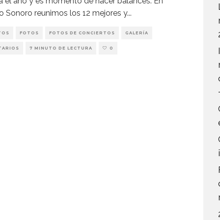
a el año y es momento de hacer balances. En
o Sonoro reunimos los 12 mejores y
...
TOS
FOTOS
FOTOS DE CONCIERTOS
GALERÍA
TARIOS
7 MINUTO DE LECTURA
0