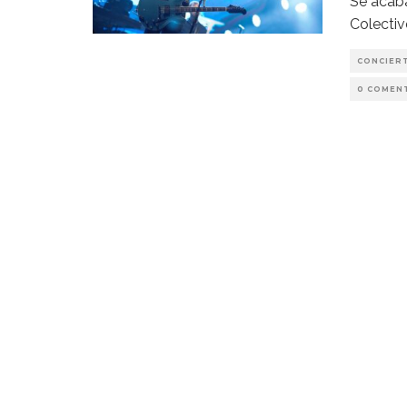
Se acab
Colectiv
CONCIER
0 COMEN