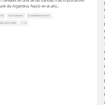
 Cereales es una de las bandas más importantes
unk de Argentina. Nació en el año
...
STA
HISTORIAS
0 COMENTARIOS
 DE LECTURA
0