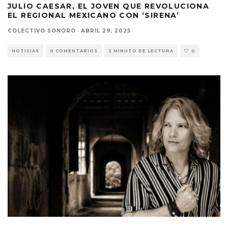
JULIO CAESAR, EL JOVEN QUE REVOLUCIONA
EL REGIONAL MEXICANO CON ‘SIRENA’
COLECTIVO SONORO
·
ABRIL 29, 2025
NOTICIAS
0 COMENTARIOS
2 MINUTO DE LECTURA
0