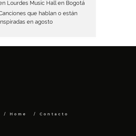
en Lourdes Music Hall en Bogotá
Canciones que hablan o están
inspiradas en agosto
Home
Contacto