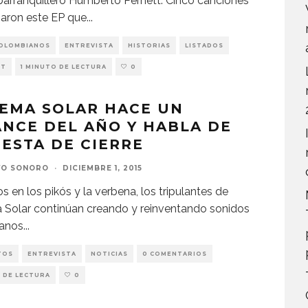
arranquillero Humberto Pernett. Cinco canciones
aron este EP que
...
COLOMBIANOS
ENTREVISTA
HISTORIAS
LISTADOS
NT
1 MINUTO DE LECTURA
0
EMA SOLAR HACE UN
NCE DEL AÑO Y HABLA DE
IESTA DE CIERRE
VO SONORO
·
DICIEMBRE 1, 2015
os en los pikós y la verbena, los tripulantes de
 Solar continúan creando y reinventando sonidos
anos
...
TOS
ENTREVISTA
NOTICIAS
0 COMENTARIOS
 DE LECTURA
0