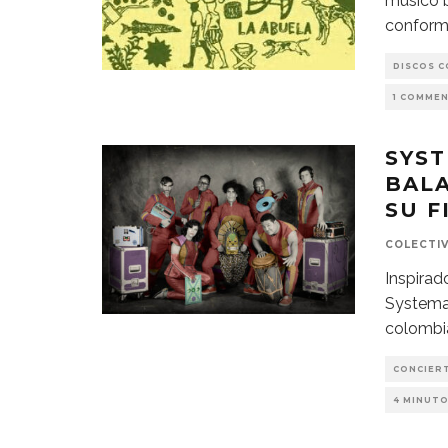
músico b
conform
DISCOS 
1 COMME
SYST
BALA
SU F
COLECTI
Inspirad
Systema
colombi
CONCIER
4 MINUTO