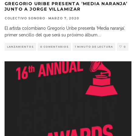
GREGORIO URIBE PRESENTA ‘MEDIA NARANJA’
JUNTO A JORGE VILLAMIZAR
COLECTIVO SONORO
·
MARZO 7, 2020
El artista colombiano Gregorio Uribe presenta ‘Media naranja’,
primer sencillo del que será su próximo álbum.
...
LANZAMIENTOS
0 COMENTARIOS
1 MINUTO DE LECTURA
0