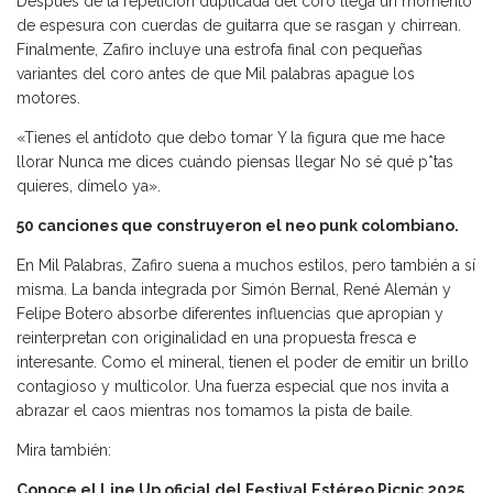
Después de la repetición duplicada del coro llega un momento
de espesura con cuerdas de guitarra que se rasgan y chirrean.
Finalmente, Zafiro incluye una estrofa final con pequeñas
variantes del coro antes de que Mil palabras apague los
motores.
«Tienes el antídoto que debo tomar Y la figura que me hace
llorar Nunca me dices cuándo piensas llegar No sé qué p*tas
quieres, dímelo ya».
50 canciones que construyeron el neo punk colombiano.
En Mil Palabras, Zafiro suena a muchos estilos, pero también a sí
misma. La banda integrada por Simón Bernal, René Alemán y
Felipe Botero absorbe diferentes influencias que apropian y
reinterpretan con originalidad en una propuesta fresca e
interesante. Como el mineral, tienen el poder de emitir un brillo
contagioso y multicolor. Una fuerza especial que nos invita a
abrazar el caos mientras nos tomamos la pista de baile.
Mira también:
Conoce el Line Up oficial del Festival Estéreo Picnic 2025.