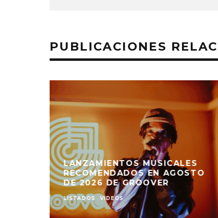
PUBLICACIONES RELA
AZULLA LANZA TRIPLE
SENCILLO: DONDE EL ROCK
ITA
INDEPENDIENTE
 NO
REGIOMONTANO ENCUENTRA
‘ANNY’
SU VOZ
NOTICIAS