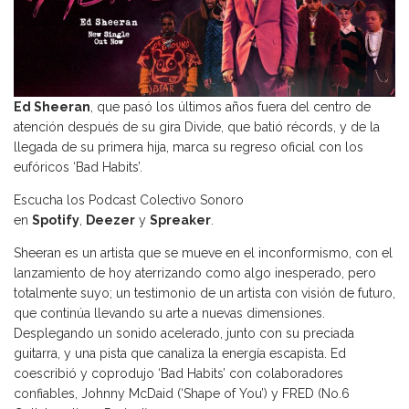
Ed Sheeran
, que pasó los últimos años fuera del centro de
atención después de su gira Divide, que batió récords, y de la
llegada de su primera hija, marca su regreso oficial con los
eufóricos ‘Bad Habits’.
Escucha los Podcast Colectivo Sonoro
en
Spotify
,
Deezer
y
Spreaker
.
Sheeran es un artista que se mueve en el inconformismo, con el
lanzamiento de hoy aterrizando como algo inesperado, pero
totalmente suyo; un testimonio de un artista con visión de futuro,
que continúa llevando su arte a nuevas dimensiones.
Desplegando un sonido acelerado, junto con su preciada
guitarra, y una pista que canaliza la energía escapista. Ed
coescribió y coprodujo ‘Bad Habits’ con colaboradores
confiables, Johnny McDaid (‘Shape of You’) y FRED (No.6