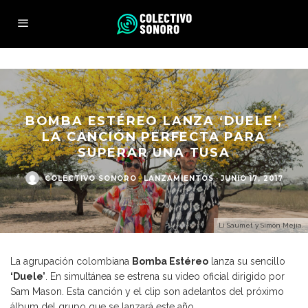
BOMBA ESTÉREO LANZA ‘DUELE’,
LA CANCIÓN PERFECTA PARA
SUPERAR UNA TUSA
COLECTIVO SONORO
·
LANZAMIENTOS
·
JUNIO 17, 2017
Li Saumet y Simón Mejía.
La agrupación colombiana
Bomba Estéreo
lanza su sencillo
‘Duele’
. En simultánea se estrena su video oficial dirigido por
Sam Mason. Esta canción y el clip son adelantos del próximo
álbum del grupo que se lanzará este año.