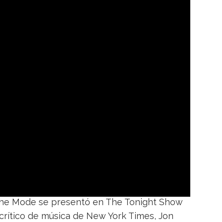
che Mode se presentó en The Tonight Show
 crítico de música de New York Times, Jon