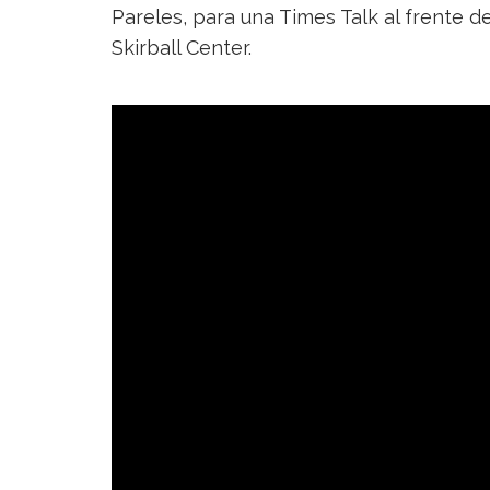
Pareles, para una Times Talk al frente 
Skirball Center.