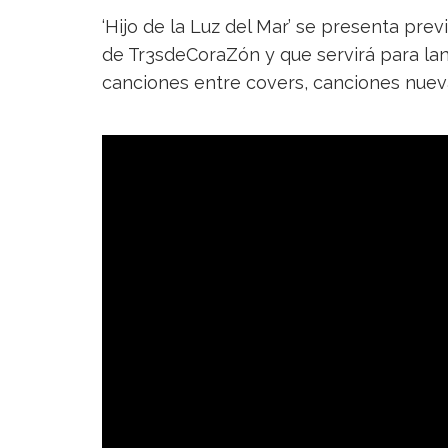
‘Hijo de la Luz del Mar’ se presenta previ
de Tr3sdeCoraZón y que servirá para la
canciones entre covers, canciones nueva