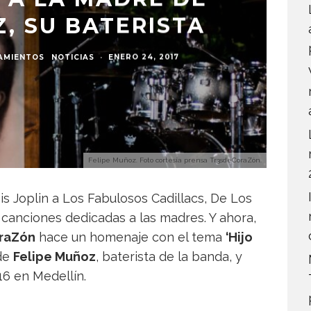
, SU BATERISTA
AMIENTOS
NOTICIAS
·
ENERO 24, 2017
Felipe Muñoz. Foto cortesía prensa Tr3sdeCoraZón.
 Joplin a Los Fabulosos Cadillacs, De Los
 canciones dedicadas a las madres. Y ahora,
oraZón
hace un homenaje con el tema
‘Hijo
 de
Felipe Muñoz
, baterista de la banda, y
16 en Medellín.