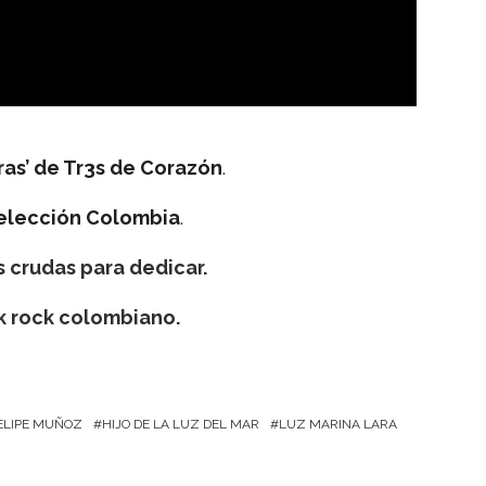
ras’ de Tr3s de Corazón
.
Selección Colombia
.
 crudas para dedicar.
k rock colombiano.
ELIPE MUÑOZ
HIJO DE LA LUZ DEL MAR
LUZ MARINA LARA