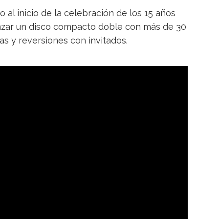
o al inicio de la celebración de los 15 años
nzar un disco compacto doble con más de 30
s y reversiones con invitados.