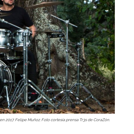
 en 2017. Felipe Muñoz. Foto cortesía prensa Tr3s de CoraZón.