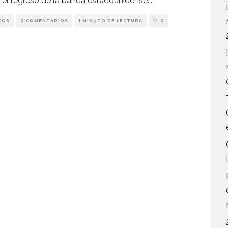
, el regreso de la banda estadounidense
...
TOS
0 COMENTARIOS
1 MINUTO DE LECTURA
0