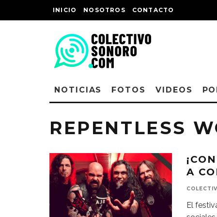
INICIO
NOSOTROS
CONTACTO
NOTICIAS
FOTOS
VIDEOS
PO
REPENTLESS W
¡CON
A CO
COLECTI
El festi