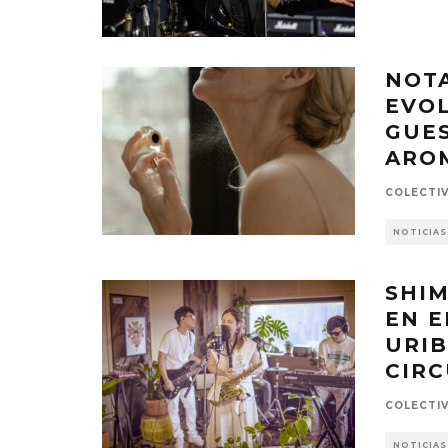
NOTA
EVO
GUES
ARO
COLECTI
NOTICIAS
SHIM
EN E
URIB
CIRC
COLECTI
NOTICIAS