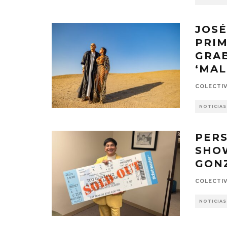
JOSÉ
PRIM
GRAB
‘MAL
COLECTI
NOTICIAS
PER
SHOW
GONZ
COLECTI
NOTICIAS