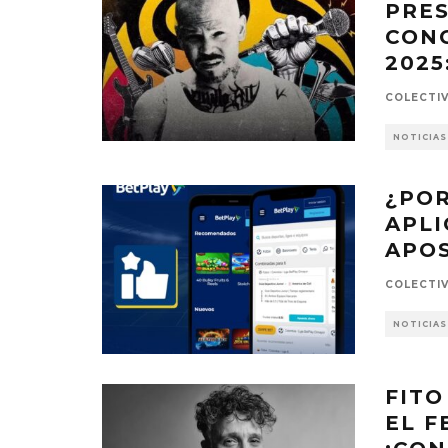
PRES
CONC
2025
COLECTI
NOTICIAS
¿POR
APLI
APO
COLECTI
NOTICIAS
FITO
EL F