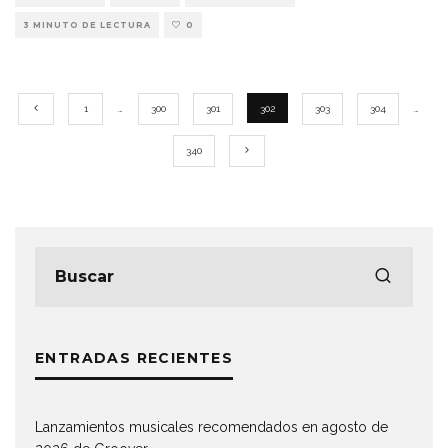
3 MINUTO DE LECTURA
0
1
…
300
301
302
303
304
…
340
ENTRADAS RECIENTES
Lanzamientos musicales recomendados en agosto de