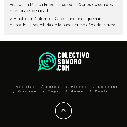
Festival La Música En Venas celebra 10 años de sonidos,
memoria e identidad
2 Minutos en Colombia: Cinco canciones que han
marcado la trayectoria de la banda en 40 años de carrera
Noticias
Fotos
Videos
Podcast
Opinión
Tops
Home
Contacto