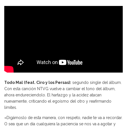
Todo Mal (feat. Ciro y los Persas):
segundo single del álbum.
Con esta canción NTVG vuelve a cambiar el tono del álbum,
ahora endureciendolo. El hartazgo y la acidez atacan
nuevamente, criticando el egoísmo del otro y reafirmando
límites.
«Digámoslo de esta manera, con respeto, nadie te va a recordar.
O sea que un día cualquiera la paciencia se nos va a agotar y