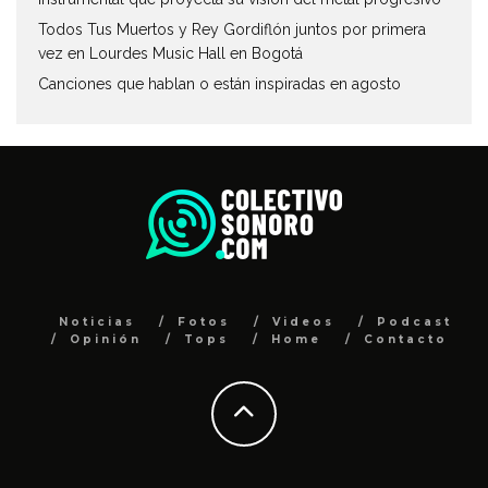
Todos Tus Muertos y Rey Gordiflón juntos por primera
vez en Lourdes Music Hall en Bogotá
Canciones que hablan o están inspiradas en agosto
Noticias
Fotos
Videos
Podcast
Opinión
Tops
Home
Contacto