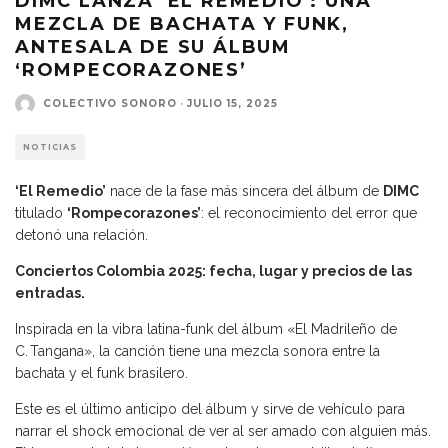
DIMC LANZA ‘EL REMEDIO’: UNA
MEZCLA DE BACHATA Y FUNK,
ANTESALA DE SU ÁLBUM
‘ROMPECORAZONES’
COLECTIVO SONORO
·
JULIO 15, 2025
NOTICIAS
‘El Remedio’
nace de la fase más sincera del álbum de
DIMC
titulado
‘Rompecorazones’
: el reconocimiento del error que
detonó una relación.
Conciertos Colombia 2025: fecha, lugar y precios de las
entradas.
Inspirada en la vibra latina-funk del álbum «El Madrileño de
C. Tangana», la canción tiene una mezcla sonora entre la
bachata y el funk brasilero.
Este es el último anticipo del álbum y sirve de vehículo para
narrar el shock emocional de ver al ser amado con alguien más.