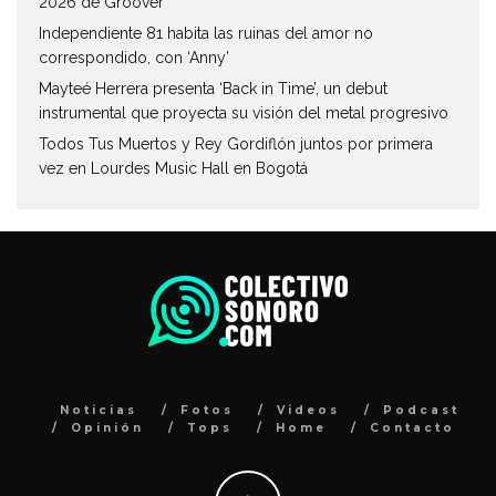
2026 de Groover
Independiente 81 habita las ruinas del amor no
correspondido, con ‘Anny’
Mayteé Herrera presenta ‘Back in Time’, un debut
instrumental que proyecta su visión del metal progresivo
Todos Tus Muertos y Rey Gordiflón juntos por primera
vez en Lourdes Music Hall en Bogotá
Noticias
Fotos
Videos
Podcast
Opinión
Tops
Home
Contacto