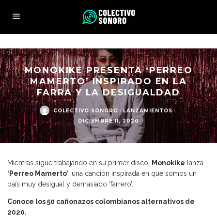
MONOKIKE PRESENTA ‘PERREO
MAMERTO’ INSPIRADO EN LA
FARRA Y LA DESIGUALDAD
COLECTIVO SONORO
·
LANZAMIENTOS
·
DICIEMBRE 11, 2020
Mientras sigue trabajando en su primer disco,
Monokike
lanza
‘Perreo Mamerto’
, una canción inspirada en que somos un
país muy desigual y demasiado ‘farrero’.
Conoce los 50 cañonazos colombianos alternativos de
2020.