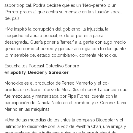
sabor tropical. Podría decirse que es un ‘Neo-perreo’ o un
‘Perreo-protesta’ que centra su mensaje en la situación social
del país.
«Me inspiró la corrupción del gobierno, la injusticia, la
inequidad, el abuso policial, el dolor por esta patria
desangrada… Quería poner a ‘farrear’ a la gente con algo medio
genérico como el perreo y generar analogía con lo denigrante,
lo miserable del estado colombiano», comenta Monokike.
Escucha los Podcast Colectivo Sonoro
en
Spotify
,
Deezer
y
Spreaker
.
Monokike es el productor de Perreo Mamerto y el co-
productor es Icaro López de Mesa (Ics el nene). La canción que
fue mezclada y masterizada por Pipe Flores, cuenta con la
participación de Daniela Nieto en el trombón y el Coronel Ranx
Marino en las máquinas.
«Una de las melodías de los tintes la compuso Bleepolar y el
leitmotiv lo desarrollé con la voz de Pavithra Chari, una amiga y
gran cantante de la india con quien tuve la oportunidad de