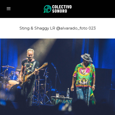
Sting & Shaggy LR @alvarado_foto 023