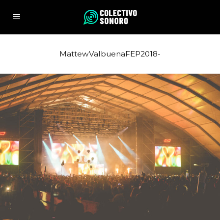
MattewValbuenaFEP2018-