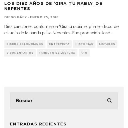
LOS DIEZ AÑOS DE ‘GIRA TU RABIA’ DE
NEPENTES
DIEGO BÁEZ
·
ENERO 25, 2016
Diez canciones conformaron ‘Gira tu rabia’, el primer disco de
estudio de la banda paisa Nepentes. Fue producido José
...
DISCOS COLOMBIANOS
ENTREVISTA
HISTORIAS
LISTADOS
0 COMENTARIOS
1 MINUTO DE LECTURA
0
ENTRADAS RECIENTES