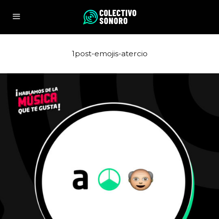
1post-emojis-atercio