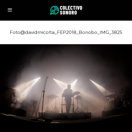
Foto@davidmicolta_FEP2018_Bonobo_IMG_3825