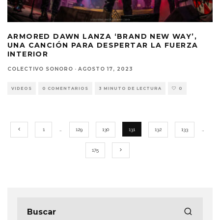
ARMORED DAWN LANZA ‘BRAND NEW WAY’,
UNA CANCIÓN PARA DESPERTAR LA FUERZA
INTERIOR
COLECTIVO SONORO
·
AGOSTO 17, 2023
VIDEOS
0 COMENTARIOS
3 MINUTO DE LECTURA
0
1
…
129
130
131
132
133
…
175